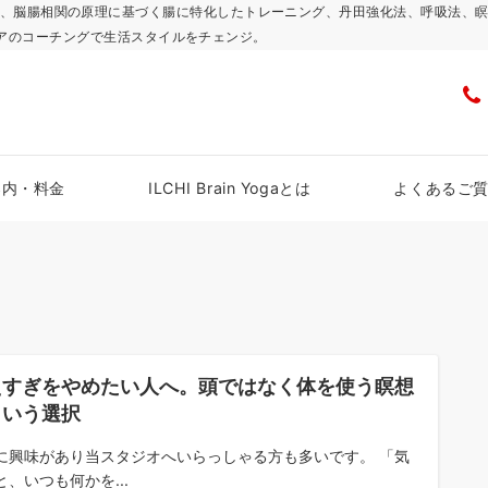
浜スタジオで、脳腸相関の原理に基づく腸に特化したトレーニング、丹田強化法、呼吸
アのコーチングで生活スタイルをチェンジ。
案内・料金
ILCHI Brain Yogaとは
よくあるご
えすぎをやめたい人へ。頭ではなく体を使う瞑想
という選択
に興味があり当スタジオへいらっしゃる方も多いです。 「気
と、いつも何かを...