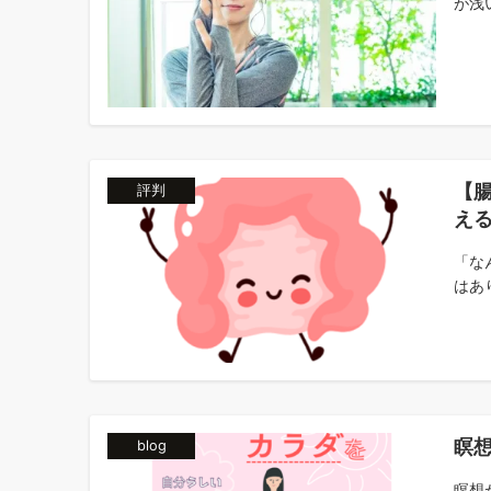
が浅い
【
評判
え
「な
はあ
瞑
blog
瞑想