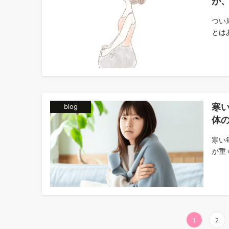
が
つい
とはあ
寒
blog
体
寒い
が重
投
1
2