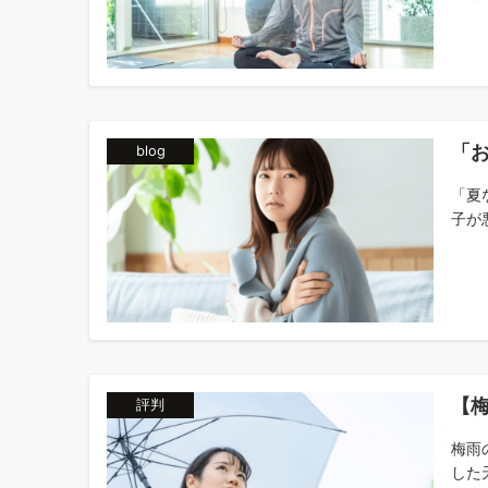
「
blog
「夏
子が悪
【
評判
梅雨
した