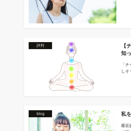
【
評判
知
「チ
しそ
私
blog
最近