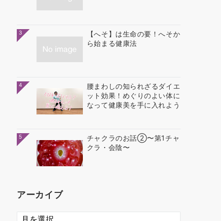
3
【へそ】は生命の要！へそか
ら始まる健康法
4
腰まわしの知られざるダイエ
ット効果！めぐりのよい体に
なって健康美を手に入れよう
5
チャクラのお話②〜第1チャ
クラ・会陰〜
アーカイブ
ア