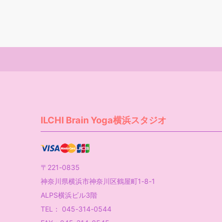
稿
の
ペ
ー
ジ
送
り
ILCHI Brain Yoga横浜スタジオ
〒221-0835
神奈川県横浜市神奈川区鶴屋町1-8-1
ALPS横浜ビル3階
TEL： 045-314-0544