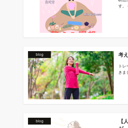
す。 
考
blog
トレ
きまし
【
blog