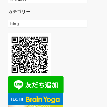
ー
カ
カテゴリー
イ
ブ
カ
テ
ゴ
リ
ー