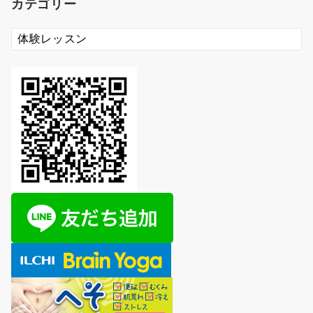
カテゴリー
イ
ブ
カ
テ
ゴ
リ
ー