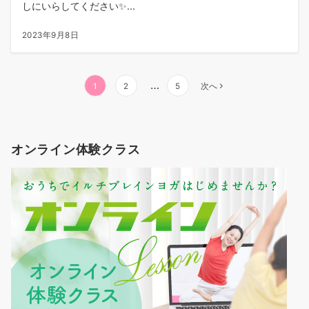
しにいらしてください✨...
2023年9月8日
投
…
1
2
5
次へ
稿
の
ペ
オンライン体験クラス
ー
ジ
送
り