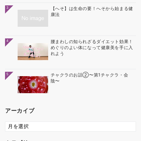
3
【へそ】は生命の要！へそから始まる健
康法
4
腰まわしの知られざるダイエット効果！
めぐりのよい体になって健康美を手に入
れよう
5
チャクラのお話②〜第1チャクラ・会
陰〜
アーカイブ
ア
ー
カ