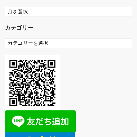
ア
ー
カ
カテゴリー
イ
ブ
カ
テ
ゴ
リ
ー