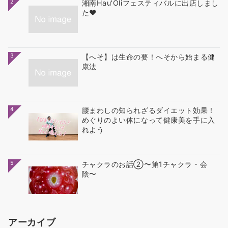
2
湘南Hau'Oliフェスティバルに出店しまし
た❤
3
【へそ】は生命の要！へそから始まる健
康法
4
腰まわしの知られざるダイエット効果！
めぐりのよい体になって健康美を手に入
れよう
5
チャクラのお話②〜第1チャクラ・会
陰〜
アーカイブ