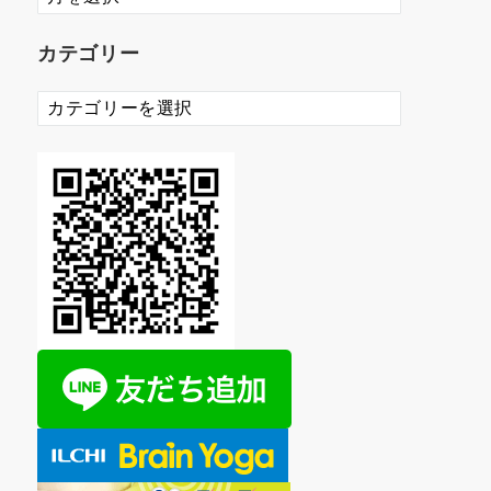
ー
カ
カテゴリー
イ
ブ
カ
テ
ゴ
リ
ー