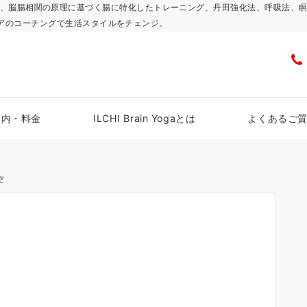
浜スタジオで、脳腸相関の原理に基づく腸に特化したトレーニング、丹田強化法、呼吸
アのコーチングで生活スタイルをチェンジ。
案内・料金
ILCHI Brain Yogaとは
よくあるご
空