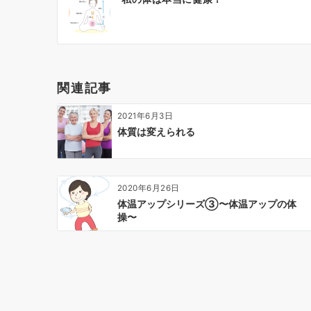
稿
ナ
ビ
ゲ
ー
関連記事
シ
ョ
2021年6月3日
ン
体質は変えられる
2020年6月26日
体温アップシリーズ③〜体温アップの体
操〜