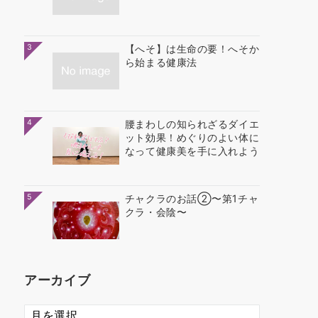
3
【へそ】は生命の要！へそか
ら始まる健康法
4
腰まわしの知られざるダイエ
ット効果！めぐりのよい体に
なって健康美を手に入れよう
5
チャクラのお話②〜第1チャ
クラ・会陰〜
アーカイブ
ア