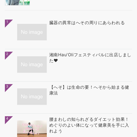
1
臓器の異常はへその周りにあらわれる
2
湘南Hau'Oliフェスティバルに出店しまし
た❤
3
【へそ】は生命の要！へそから始まる健
康法
4
腰まわしの知られざるダイエット効果！
めぐりのよい体になって健康美を手に入
れよう