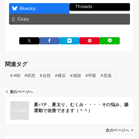
Threads
Bluesky
Copy
関連タグ
#朝 #瞑想 #自然 #横浜 #感謝 #呼吸 #意識
前のページへ
投
夏バテ、夏太り、むくみ・・・・その悩み、腸
稿
運動で改善できます（＾＾）
ナ
ビ
ゲ
次のページへ
ー