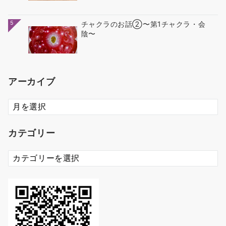
5
チャクラのお話②〜第1チャクラ・会
陰〜
アーカイブ
ア
ー
カ
カテゴリー
イ
ブ
カ
テ
ゴ
リ
ー