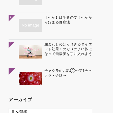
3
【へそ】は生命の要！へそか
ら始まる健康法
4
腰まわしの知られざるダイエ
ット効果！めぐりのよい体に
なって健康美を手に入れよう
5
チャクラのお話②〜第1チャ
クラ・会陰〜
アーカイブ
ア