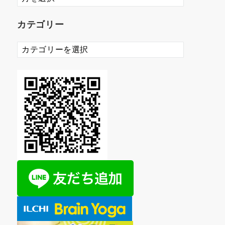
ー
カ
カテゴリー
イ
ブ
カ
テ
ゴ
リ
ー