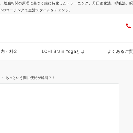
浜スタジオで、脳腸相関の原理に基づく腸に特化したトレーニング、丹田強化法、呼吸
アのコーチングで生活スタイルをチェンジ。
案内・料金
ILCHI Brain Yogaとは
よくあるご
あっという間に便秘が解消？！