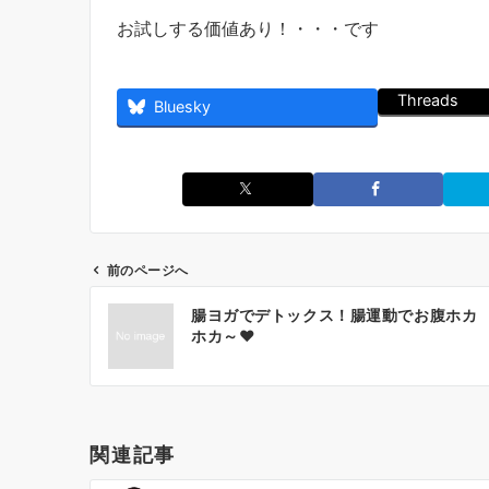
お試しする価値あり！・・・です
Threads
Bluesky
前のページへ
投
腸ヨガでデトックス！腸運動でお腹ホカ
稿
ホカ～❤
ナ
ビ
ゲ
ー
関連記事
シ
ョ