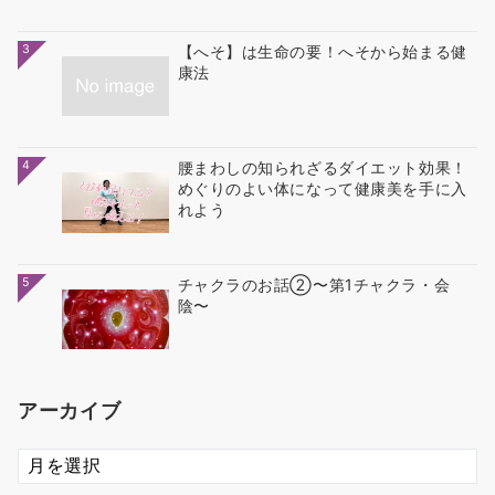
3
【へそ】は生命の要！へそから始まる健
康法
4
腰まわしの知られざるダイエット効果！
めぐりのよい体になって健康美を手に入
れよう
5
チャクラのお話②〜第1チャクラ・会
陰〜
アーカイブ
ア
ー