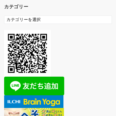
カ
カテゴリー
イ
ブ
カ
テ
ゴ
リ
ー