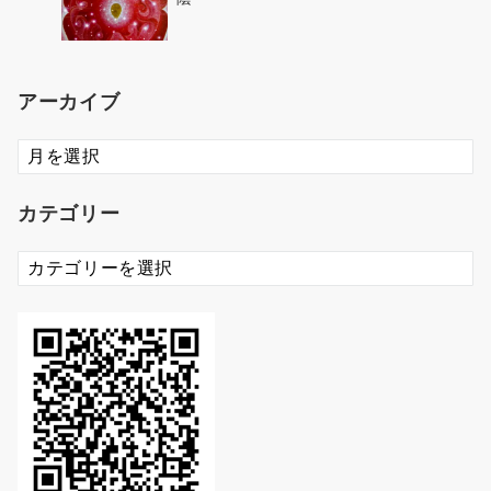
アーカイブ
ア
ー
カ
カテゴリー
イ
ブ
カ
テ
ゴ
リ
ー