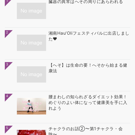
1
臓器の異常はへその周りにあらわれる
2
湘南Hau'Oliフェスティバルに出店しまし
た❤
3
【へそ】は生命の要！へそから始まる健
康法
4
腰まわしの知られざるダイエット効果！
めぐりのよい体になって健康美を手に入
れよう
5
チャクラのお話②〜第1チャクラ・会
陰〜