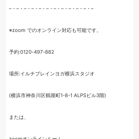
–
・
–
・
–
・
–
・
–
・
–
・
–
・
–
・
–
・
–
・
–
・
–
※
zoom
でのオンライン対応も可能です。
予約
:0120-497-882
場所
:
イルチブレインヨガ横浜スタジオ
(
横浜市神奈川区鶴屋町
1-8-1 ALPS
ビル
3
階
)
または、
zoom
オンラインルーム