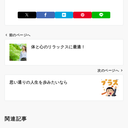
前のページへ
投
体と心のリラックスに最適！
稿
ナ
ビ
ゲ
次のページへ
ー
思い通りの人生を歩みたいなら
シ
ョ
ン
関連記事