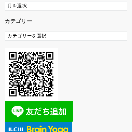
ア
ー
カ
カテゴリー
イ
ブ
カ
テ
ゴ
リ
ー