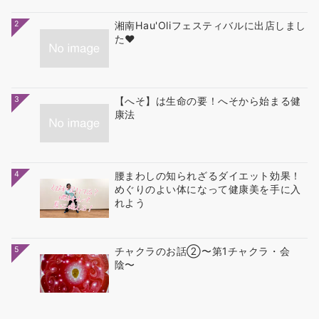
2
湘南Hau'Oliフェスティバルに出店しまし
た❤
3
【へそ】は生命の要！へそから始まる健
康法
4
腰まわしの知られざるダイエット効果！
めぐりのよい体になって健康美を手に入
れよう
5
チャクラのお話②〜第1チャクラ・会
陰〜