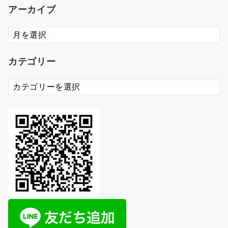
アーカイブ
ア
ー
カ
カテゴリー
イ
ブ
カ
テ
ゴ
リ
ー