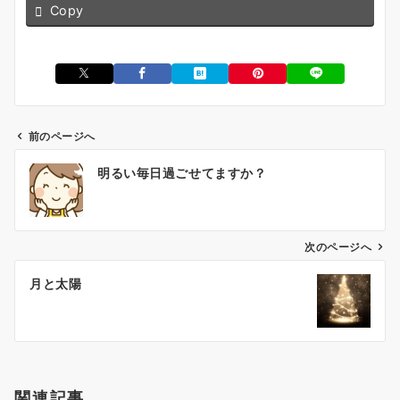
Copy
前のページへ
投
明るい毎日過ごせてますか？
稿
ナ
ビ
ゲ
次のページへ
ー
月と太陽
シ
ョ
ン
関連記事