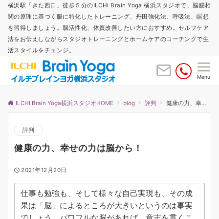
横浜駅「きた西口」徒歩５分のILCHI Brain Yoga 横浜スタジオで、脳腸相
関の原理に基づく腸に特化したトレーニング、丹田強化法、呼吸法、瞑想
を習得しましょう。脳活性化、体質改善したい方におすすめ。セルフケア
法をお伝えしながらスタジオトレーニングとホームケアのコーチングで生
活スタイルをチェンジ。
Menu
ILCHI Brain Yoga横浜スタジオHOME
blog
評判
健康の力、幸せの力は脳から！
評判
健康の力、幸せの力は脳から！
2021年12月20日
仕事も勉強も、そして様々な自己実現も、その成
果は「脳」によるところが大きいというのは事実
でしょう。パワフルな脳があれば、意志を貫くこ