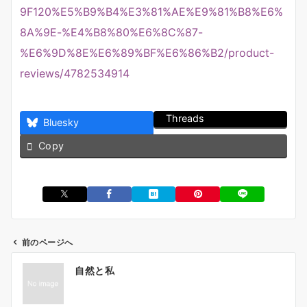
9F120%E5%B9%B4%E3%81%AE%E9%81%B8%E6%
8A%9E-%E4%B8%80%E6%8C%87-
%E6%9D%8E%E6%89%BF%E6%86%B2/product-
reviews/4782534914
Threads
Bluesky
Copy
前のページへ
投
自然と私
稿
ナ