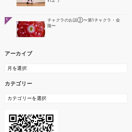
5
チャクラのお話②〜第1チャクラ・会
陰〜
アーカイブ
ア
ー
カ
カテゴリー
イ
ブ
カ
テ
ゴ
リ
ー