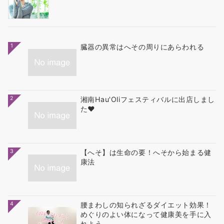
1
臓器の異常はへその周りにあらわれる
2
湘南Hau'Oliフェスティバルに出店しまし
た❤
3
【へそ】は生命の要！へそから始まる健
康法
4
腰まわしの知られざるダイエット効果！
めぐりのよい体になって健康美を手に入
れよう