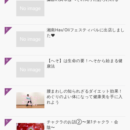
2
湘南Hau'Oliフェスティバルに出店しまし
た❤
3
【へそ】は生命の要！へそから始まる健
康法
4
腰まわしの知られざるダイエット効果！
めぐりのよい体になって健康美を手に入
れよう
5
チャクラのお話②〜第1チャクラ・会
陰〜