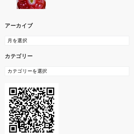
アーカイブ
ア
ー
カ
カテゴリー
イ
ブ
カ
テ
ゴ
リ
ー