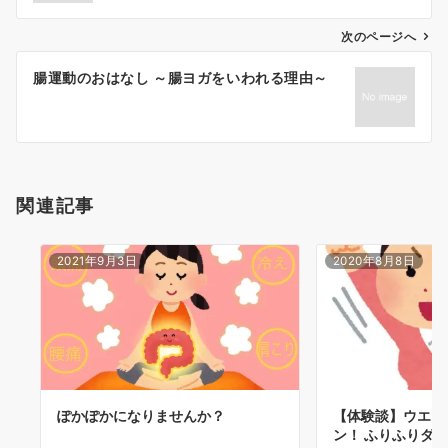
ビ
ゲ
次のページへ
ー
腸運動のおはなし ～腸ヨガをいわれる理由～
シ
ョ
ン
関連記事
2021年9月3日
2020年8月8日
ぽかぽかになりませんか？
【体験談】ウエス
ン！ ふりふりダ