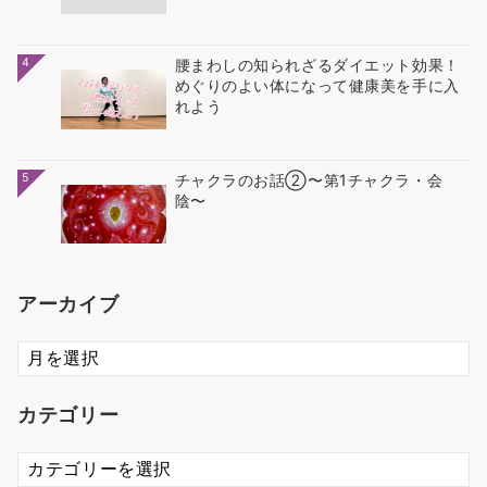
4
腰まわしの知られざるダイエット効果！
めぐりのよい体になって健康美を手に入
れよう
5
チャクラのお話②〜第1チャクラ・会
陰〜
アーカイブ
ア
ー
カ
カテゴリー
イ
ブ
カ
テ