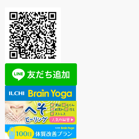
ゴ
リ
ー