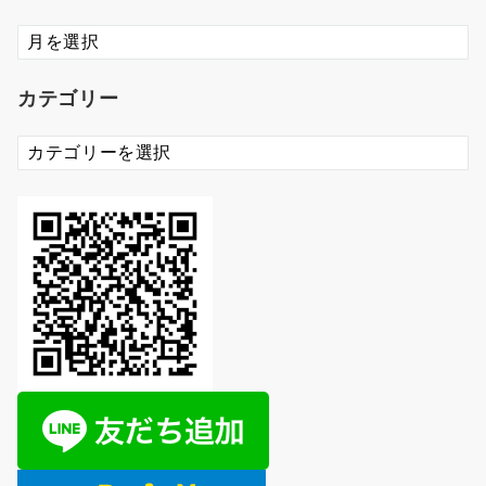
ア
ー
カ
カテゴリー
イ
ブ
カ
テ
ゴ
リ
ー