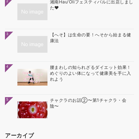
2
湘南Hau'Oliフェスティバルに出店しまし
た❤
3
【へそ】は生命の要！へそから始まる健
康法
4
腰まわしの知られざるダイエット効果！
めぐりのよい体になって健康美を手に入
れよう
5
チャクラのお話②〜第1チャクラ・会
陰〜
アーカイブ