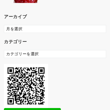
アーカイブ
ア
ー
カ
カテゴリー
イ
ブ
カ
テ
ゴ
リ
ー