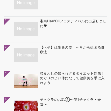
2
湘南Hau'Oliフェスティバルに出店しまし
た❤
3
【へそ】は生命の要！へそから始まる健
康法
4
腰まわしの知られざるダイエット効果！
めぐりのよい体になって健康美を手に入
れよう
5
チャクラのお話②〜第1チャクラ・会
陰〜