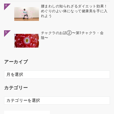
4
腰まわしの知られざるダイエット効果！
めぐりのよい体になって健康美を手に入
れよう
5
チャクラのお話②〜第1チャクラ・会
陰〜
アーカイブ
ア
ー
カ
カテゴリー
イ
ブ
カ
テ
ゴ
リ