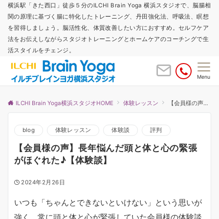
横浜駅「きた西口」徒歩５分のILCHI Brain Yoga 横浜スタジオで、脳腸相
関の原理に基づく腸に特化したトレーニング、丹田強化法、呼吸法、瞑想
を習得しましょう。脳活性化、体質改善したい方におすすめ。セルフケア
法をお伝えしながらスタジオトレーニングとホームケアのコーチングで生
活スタイルをチェンジ。
Menu
ILCHI Brain Yoga横浜スタジオHOME
体験レッスン
【会員様の声】長年悩んだ頭と体と心の緊張がほぐれた♪【体験談】
blog
体験レッスン
体験談
評判
【会員様の声】長年悩んだ頭と体と心の緊張
がほぐれた♪【体験談】
2024年2月26日
いつも「ちゃんとできないといけない」という思いが
強く、常に頭と体と心が緊張していた会員様の体験談