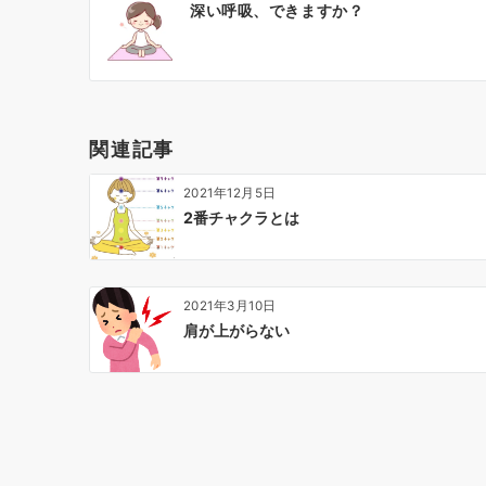
深い呼吸、できますか？
稿
ナ
ビ
ゲ
ー
関連記事
シ
ョ
2021年12月5日
ン
2番チャクラとは
2021年3月10日
肩が上がらない