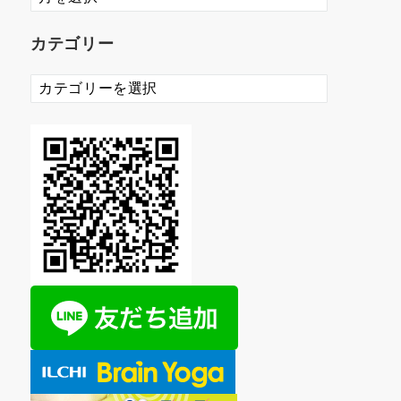
ー
カ
カテゴリー
イ
ブ
カ
テ
ゴ
リ
ー