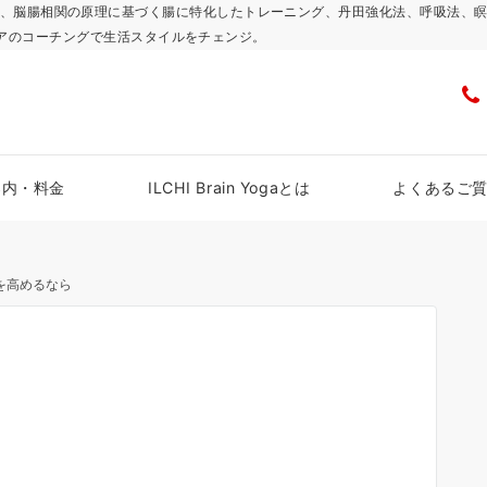
浜スタジオで、脳腸相関の原理に基づく腸に特化したトレーニング、丹田強化法、呼吸
アのコーチングで生活スタイルをチェンジ。
案内・料金
ILCHI Brain Yogaとは
よくあるご
を高めるなら