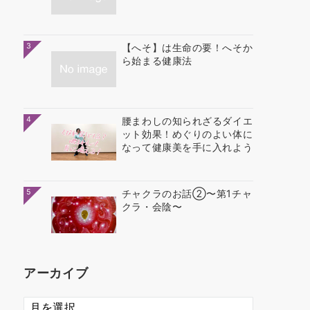
3
【へそ】は生命の要！へそか
ら始まる健康法
4
腰まわしの知られざるダイエ
ット効果！めぐりのよい体に
なって健康美を手に入れよう
5
チャクラのお話②〜第1チャ
クラ・会陰〜
アーカイブ
ア