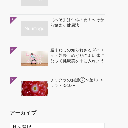
3
【へそ】は生命の要！へそか
ら始まる健康法
4
腰まわしの知られざるダイエ
ット効果！めぐりのよい体に
なって健康美を手に入れよう
5
チャクラのお話②〜第1チャ
クラ・会陰〜
アーカイブ
ア