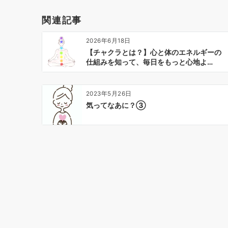
ー
関連記事
シ
ョ
2026年6月18日
ン
【チャクラとは？】心と体のエネルギーの
仕組みを知って、毎日をもっと心地よ…
2023年5月26日
気ってなあに？➂