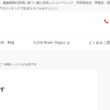
浜スタジオで、脳腸相関の原理に基づく腸に特化したトレーニング、丹田強化法、呼吸
アのコーチングで生活スタイルをチェンジ。
案内・料金
ILCHI Brain Yogaとは
よくあるご
まで！体験レッスンがお得です
です