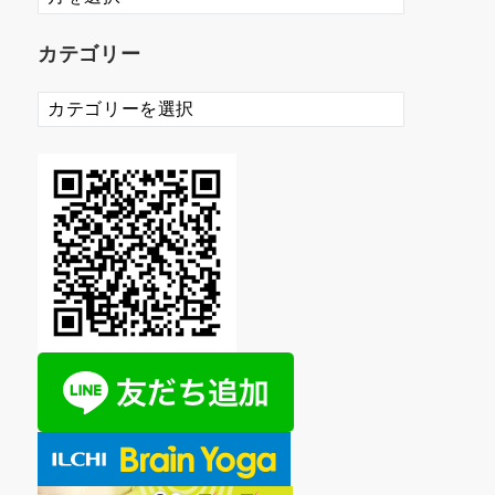
ー
カ
カテゴリー
イ
ブ
カ
テ
ゴ
リ
ー