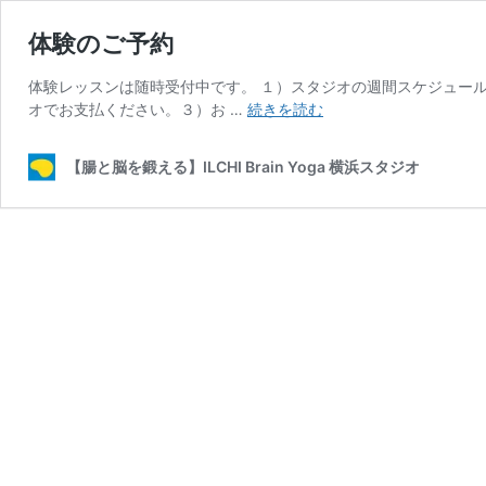
体験のご予約
体験レッスンは随時受付中です。 １）スタジオの週間スケジュール
体
オでお支払ください。３）お …
続きを読む
験
の
【腸と脳を鍛える】ILCHI Brain Yoga 横浜スタジオ
ご
予
約