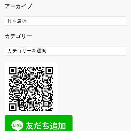
アーカイブ
ア
ー
カ
カテゴリー
イ
ブ
カ
テ
ゴ
リ
ー