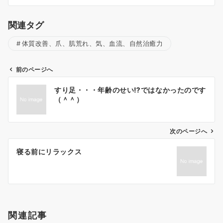
関連タグ
体質改善、爪、肌荒れ、気、血流、自然治癒力
前のページへ
投
すり足・・・年齢のせい⁉ではなかったのです
稿
（＾＾）
ナ
ビ
ゲ
次のページへ
ー
寝る前にリラックス
シ
ョ
ン
関連記事