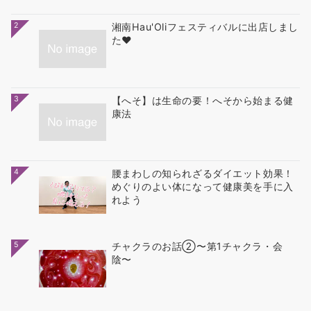
2
湘南Hau'Oliフェスティバルに出店しまし
た❤
3
【へそ】は生命の要！へそから始まる健
康法
4
腰まわしの知られざるダイエット効果！
めぐりのよい体になって健康美を手に入
れよう
5
チャクラのお話②〜第1チャクラ・会
陰〜