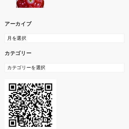
アーカイブ
ア
ー
カ
カテゴリー
イ
ブ
カ
テ
ゴ
リ
ー