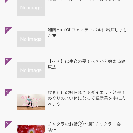
2
湘南Hau'Oliフェスティバルに出店しまし
た❤
3
【へそ】は生命の要！へそから始まる健
康法
4
腰まわしの知られざるダイエット効果！
めぐりのよい体になって健康美を手に入
れよう
5
チャクラのお話②〜第1チャクラ・会
陰〜