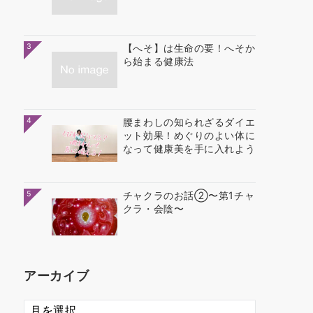
3
【へそ】は生命の要！へそか
ら始まる健康法
4
腰まわしの知られざるダイエ
ット効果！めぐりのよい体に
なって健康美を手に入れよう
5
チャクラのお話②〜第1チャ
クラ・会陰〜
アーカイブ
ア