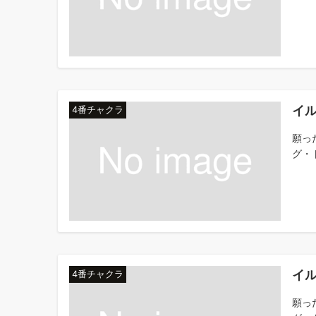
イ
4番チャクラ
願っ
グ・ト
イ
4番チャクラ
願っ