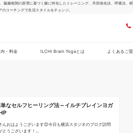
浜スタジオで、脳腸相関の原理に基づく腸に特化したトレーニング、丹田強化法、呼吸
アのコーチングで生活スタイルをチェンジ。
案内・料金
ILCHI Brain Yogaとは
よくあるご
簡単なセルフヒーリング法～イルチブレインヨガ
HP
さんおはようございます😊今日も横浜スタジオのブログ訪問
がとうございます！...