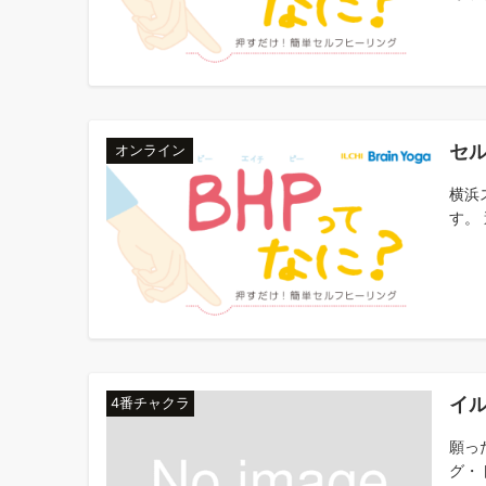
セル
オンライン
横浜
す。 
イ
4番チャクラ
願っ
グ・ト