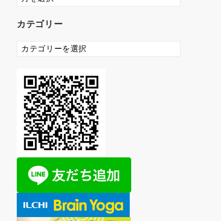
ー
カ
カテゴリー
イ
ブ
カ
テ
ゴ
リ
ー