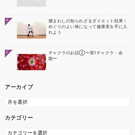
4
腰まわしの知られざるダイエット効果！
めぐりのよい体になって健康美を手に入
れよう
5
チャクラのお話②〜第1チャクラ・会
陰〜
アーカイブ
ア
ー
カ
カテゴリー
イ
ブ
カ