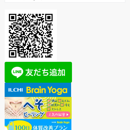
テ
ゴ
リ
ー