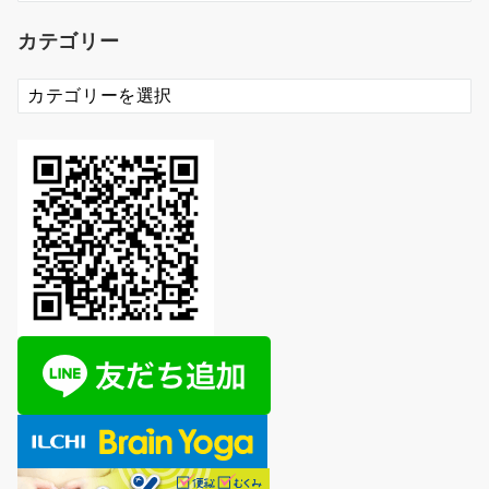
カ
カテゴリー
イ
ブ
カ
テ
ゴ
リ
ー