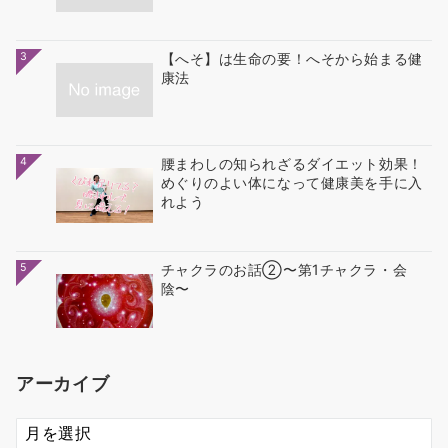
3
【へそ】は生命の要！へそから始まる健
康法
4
腰まわしの知られざるダイエット効果！
めぐりのよい体になって健康美を手に入
れよう
5
チャクラのお話②〜第1チャクラ・会
陰〜
アーカイブ
ア
ー