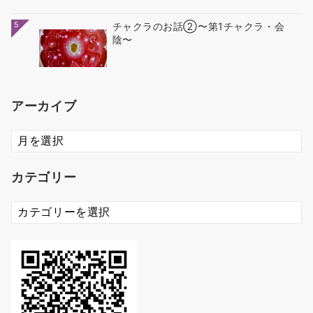
5
チャクラのお話②〜第1チャクラ・会
陰〜
アーカイブ
ア
ー
カ
カテゴリー
イ
ブ
カ
テ
ゴ
リ
ー