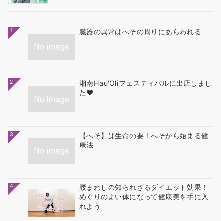
1
臓器の異常はへその周りにあらわれる
2
湘南Hau'Oliフェスティバルに出店しまし
た❤
3
【へそ】は生命の要！へそから始まる健
康法
4
腰まわしの知られざるダイエット効果！
めぐりのよい体になって健康美を手に入
れよう