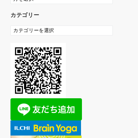
ー
カ
カテゴリー
イ
ブ
カ
テ
ゴ
リ
ー