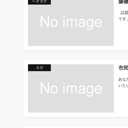
腸
へそヨガ
話題
です。
市
ヨガ
あな
いた