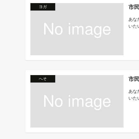
市
ヨガ
あな
いた
市
へそ
あな
いた