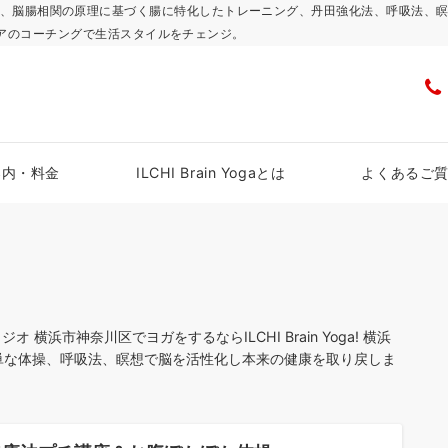
浜スタジオで、脳腸相関の原理に基づく腸に特化したトレーニング、丹田強化法、呼吸
アのコーチングで生活スタイルをチェンジ。
案内・料金
ILCHI Brain Yogaとは
よくあるご
浜市神奈川区でヨガをするならILCHI Brain Yoga! 横浜
単な体操、呼吸法、瞑想で脳を活性化し本来の健康を取り戻しま