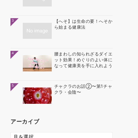
3
【へそ】は生命の要！へそか
ら始まる健康法
4
腰まわしの知られざるダイエ
ット効果！めぐりのよい体に
なって健康美を手に入れよう
5
チャクラのお話②〜第1チャ
クラ・会陰〜
アーカイブ
ア