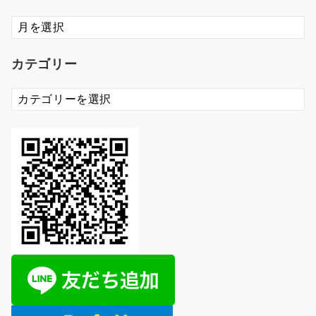
ア
ー
カ
カテゴリー
イ
ブ
カ
テ
ゴ
リ
ー