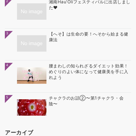
2
湘南Hau'Oliフェスティバルに出店しまし
た❤
3
【へそ】は生命の要！へそから始まる健
康法
4
腰まわしの知られざるダイエット効果！
めぐりのよい体になって健康美を手に入
れよう
5
チャクラのお話②〜第1チャクラ・会
陰〜
アーカイブ