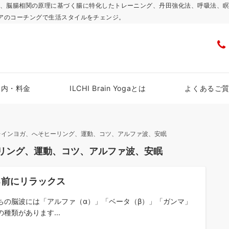
浜スタジオで、脳腸相関の原理に基づく腸に特化したトレーニング、丹田強化法、呼吸
アのコーチングで生活スタイルをチェンジ。
案内・料金
ILCHI Brain Yogaとは
よくあるご
レインヨガ、へそヒーリング、運動、コツ、アルファ波、安眠
リング、運動、コツ、アルファ波、安眠
る前にリラックス
ちの脳波には「アルファ（α）」「ベータ（β）」「ガンマ」
の種類があります...