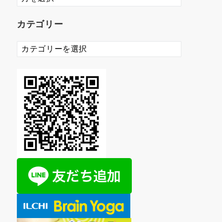
ー
カ
カテゴリー
イ
ブ
カ
テ
ゴ
リ
ー