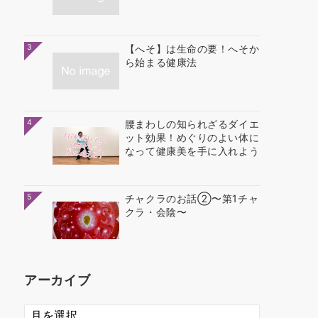
3
【へそ】は生命の要！へそか
ら始まる健康法
4
腰まわしの知られざるダイエ
ット効果！めぐりのよい体に
なって健康美を手に入れよう
5
チャクラのお話②〜第1チャ
クラ・会陰〜
アーカイブ
ア