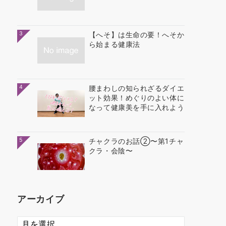
3
【へそ】は生命の要！へそか
ら始まる健康法
4
腰まわしの知られざるダイエ
ット効果！めぐりのよい体に
なって健康美を手に入れよう
5
チャクラのお話②〜第1チャ
クラ・会陰〜
アーカイブ
ア