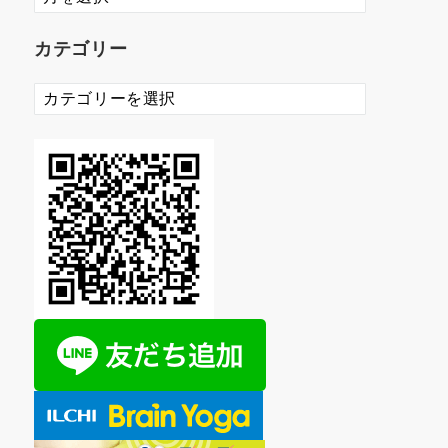
ー
カ
カテゴリー
イ
ブ
カ
テ
ゴ
リ
ー