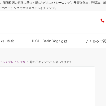
浜スタジオで、脳腸相関の原理に基づく腸に特化したトレーニング、丹田強化法、呼吸
アのコーチングで生活スタイルをチェンジ。
案内・料金
ILCHI Brain Yogaとは
よくあるご
イルチブレインヨガ
母の日キャンペーンやってます⭐️