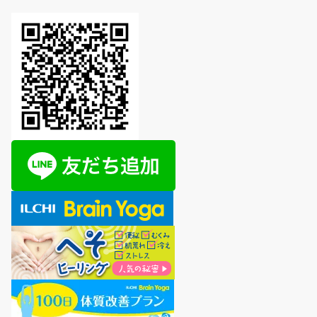
ゴ
リ
ー