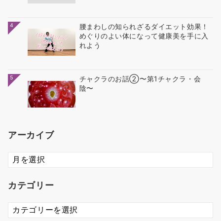
4
腰まわしの知られざるダイエット効果！
めぐりのよい体になって健康美を手に入
れよう
5
チャクラのお話②〜第1チャクラ・会
陰〜
アーカイブ
ア
ー
カ
カテゴリー
イ
ブ
カ
テ