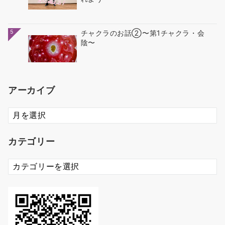
5
チャクラのお話②〜第1チャクラ・会
陰〜
アーカイブ
ア
ー
カ
カテゴリー
イ
ブ
カ
テ
ゴ
リ
ー