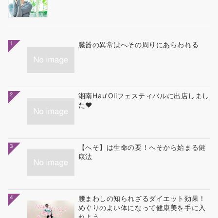
1
臓器の異常はへその周りにあらわれる
2
湘南Hau'Oliフェスティバルに出店しまし
た❤
3
【へそ】は生命の要！へそから始まる健
康法
4
腰まわしの知られざるダイエット効果！
めぐりのよい体になって健康美を手に入
れよう