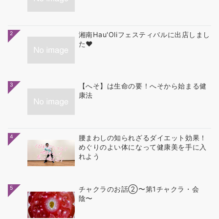
2
湘南Hau'Oliフェスティバルに出店しまし
た❤
3
【へそ】は生命の要！へそから始まる健
康法
4
腰まわしの知られざるダイエット効果！
めぐりのよい体になって健康美を手に入
れよう
5
チャクラのお話②〜第1チャクラ・会
陰〜