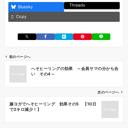
Threads
Bluesky
Copy
前のページへ
投
へそヒーリングの効果 ～会員サマの分かち合
稿
い その4～
ナ
ビ
ゲ
次のページへ
ー
腸ヨガでへそヒーリング 効果その5 【10日
シ
で2キロ減少！】
ョ
ン