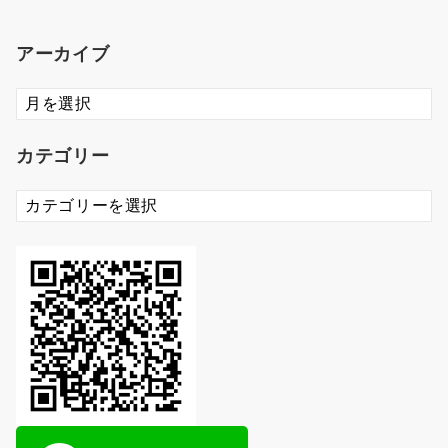
アーカイブ
ア
ー
カ
カテゴリー
イ
ブ
カ
テ
ゴ
リ
ー