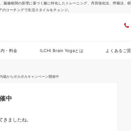
浜スタジオで、脳腸相関の原理に基づく腸に特化したトレーニング、丹田強化法、呼吸
アのコーチングで生活スタイルをチェンジ。
案内・料金
ILCHI Brain Yogaとは
よくあるご
内蔵からポカポカキャンペーン開催中
催中
てきましたね。