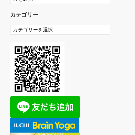
ー
カ
カテゴリー
イ
ブ
カ
テ
ゴ
リ
ー