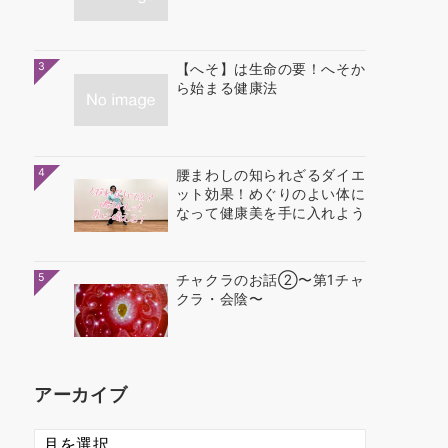
3
【へそ】は生命の要！へそか
ら始まる健康法
4
腰まわしの知られざるダイエ
ット効果！めぐりのよい体に
なって健康美を手に入れよう
5
チャクラのお話②〜第1チャ
クラ・会陰〜
アーカイブ
ア