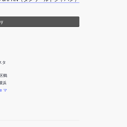
py
浜スタ
区鶴
S横浜
le マ