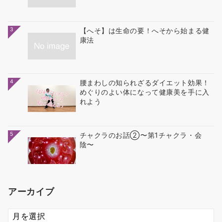
3
【へそ】は生命の要！へそから始まる健
康法
4
腰まわしの知られざるダイエット効果！
めぐりのよい体になって健康美を手に入
れよう
5
チャクラのお話②〜第1チャクラ・会
陰〜
アーカイブ
ア
ー