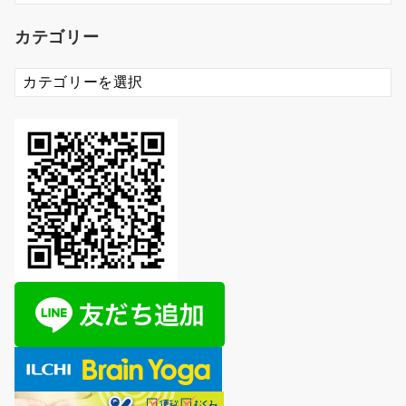
カ
カテゴリー
イ
ブ
カ
テ
ゴ
リ
ー