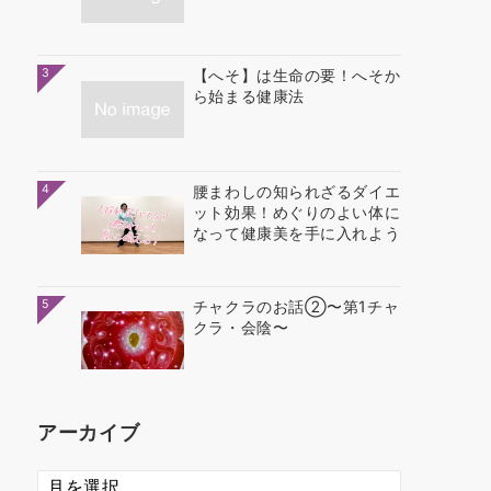
3
【へそ】は生命の要！へそか
ら始まる健康法
4
腰まわしの知られざるダイエ
ット効果！めぐりのよい体に
なって健康美を手に入れよう
5
チャクラのお話②〜第1チャ
クラ・会陰〜
アーカイブ
ア