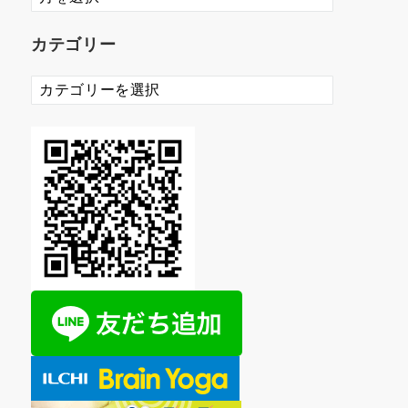
ー
カ
カテゴリー
イ
ブ
カ
テ
ゴ
リ
ー