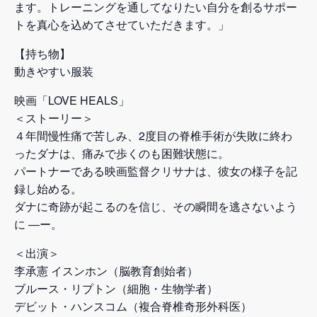
ます。トレーニングを通してなりたい自分を創るサポー
トを真心を込めてさせていただきます。」
【持ち物】
動きやすい服装
映画「LOVE HEALS」
＜ストーリー＞
４年間慢性痛で苦しみ、2度目の脊椎手術が失敗に終わ
ったダナは、痛みで歩くのも困難状態に。
パートナーである映画監督クリサナは、彼女の様子を記
録し始める。
ダナに奇跡が起こるのを信じ、その瞬間を逃さないよう
に ―ー。
＜出演＞
李承憲 イスンホン（脳教育創始者）
ブルース・リプトン（細胞・生物学者）
デビット・ハンスコム（複合脊椎奇形外科医）