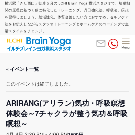
横浜駅「きた西口」徒歩５分のILCHI Brain Yoga 横浜スタジオで、脳腸相
関の原理に基づく腸に特化したトレーニング、丹田強化法、呼吸法、瞑想
を習得しましょう。脳活性化、体質改善したい方におすすめ。セルフケア
法をお伝えしながらスタジオトレーニングとホームケアのコーチングで生
活スタイルをチェンジ。
Menu
« イベント一覧
このイベントは終了しました。
ARIRANG(アリラン)気功・呼吸瞑想
体験会～7チャクラが整う気功＆呼吸
瞑想～
1500円
4月 4日 2:30 PM
-
4:00 PM