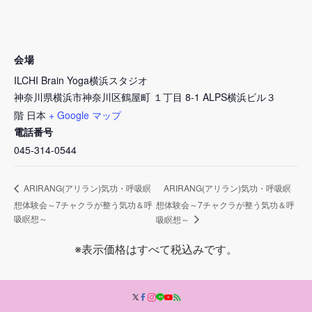
会場
ILCHI Brain Yoga横浜スタジオ
神奈川県横浜市神奈川区鶴屋町 １丁目 8-1 ALPS横浜ビル３
階
日本
+ Google マップ
電話番号
045-314-0544
ARIRANG(アリラン)気功・呼吸瞑
ARIRANG(アリラン)気功・呼吸瞑
想体験会～7チャクラが整う気功＆呼
想体験会～7チャクラが整う気功＆呼
吸瞑想～
吸瞑想～
※表示価格はすべて税込みです。