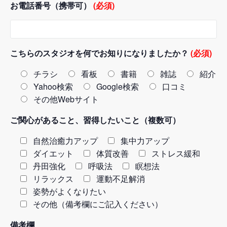
お電話番号（携帯可）
(必須)
こちらのスタジオを何でお知りになりましたか？
(必須)
チラシ
看板
書籍
雑誌
紹介
Yahoo検索
Google検索
口コミ
その他Webサイト
ご関心があること、習得したいこと（複数可）
自然治癒力アップ
集中力アップ
ダイエット
体質改善
ストレス緩和
丹田強化
呼吸法
瞑想法
リラックス
運動不足解消
姿勢がよくなりたい
その他（備考欄にご記入ください）
備考欄