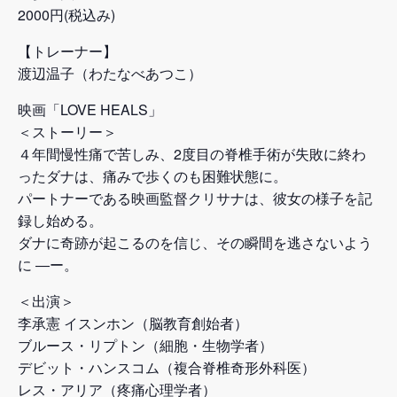
2000円(税込み)
【トレーナー】
渡辺温子（わたなべあつこ）
映画「LOVE HEALS」
＜ストーリー＞
４年間慢性痛で苦しみ、2度目の脊椎手術が失敗に終わ
ったダナは、痛みで歩くのも困難状態に。
パートナーである映画監督クリサナは、彼女の様子を記
録し始める。
ダナに奇跡が起こるのを信じ、その瞬間を逃さないよう
に ―ー。
＜出演＞
李承憲 イスンホン（脳教育創始者）
ブルース・リプトン（細胞・生物学者）
デビット・ハンスコム（複合脊椎奇形外科医）
レス・アリア（疼痛心理学者）