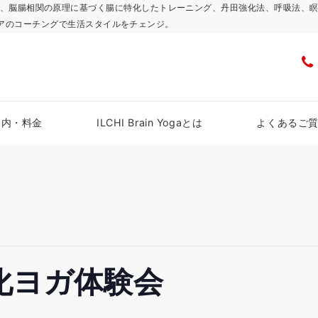
浜スタジオで、脳腸相関の原理に基づく腸に特化したトレーニング、丹田強化法、呼吸
アのコーチングで生活スタイルをチェンジ。
案内・料金
ILCHI Brain Yogaとは
よくあるご
化ヨガ体験会