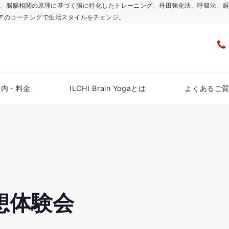
浜スタジオで、脳腸相関の原理に基づく腸に特化したトレーニング、丹田強化法、呼吸
アのコーチングで生活スタイルをチェンジ。
案内・料金
ILCHI Brain Yogaとは
よくあるご
想体験会