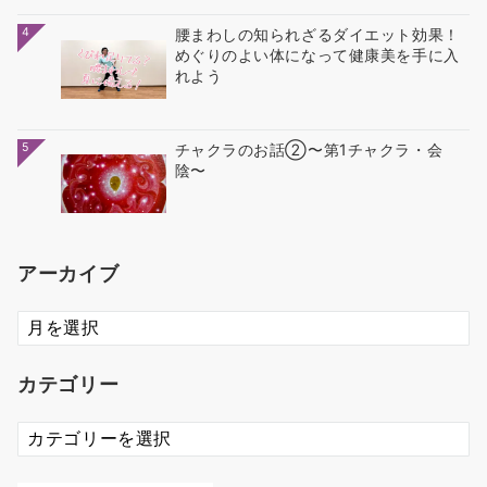
4
腰まわしの知られざるダイエット効果！
めぐりのよい体になって健康美を手に入
れよう
5
チャクラのお話②〜第1チャクラ・会
陰〜
アーカイブ
ア
ー
カ
カテゴリー
イ
ブ
カ
テ
ゴ