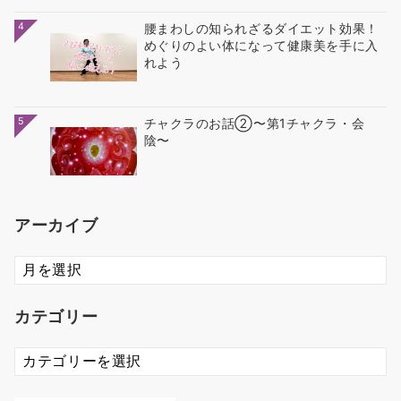
4
腰まわしの知られざるダイエット効果！
めぐりのよい体になって健康美を手に入
れよう
5
チャクラのお話②〜第1チャクラ・会
陰〜
アーカイブ
ア
ー
カ
カテゴリー
イ
ブ
カ
テ
ゴ